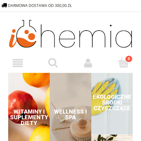
DARMOWA DOSTAWA OD 300,00 ZŁ
572 376 838
SKLEP@ICHEMIA.PL
EKOLOGICZNE
ŚRODKI
CZYSZCZĄCE
WITAMINY I
WELLNESS I
SUPLEMENTY
SPA
DIETY